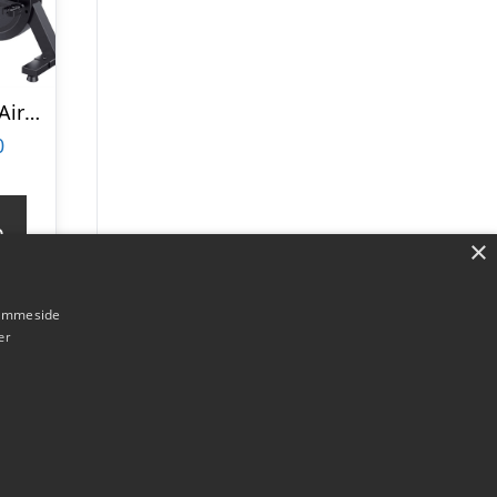
Toorx BRX 5000 Airbike
0
p
×
hjemmeside
er
Forside
Om / kontakt
Blog
Betingelser