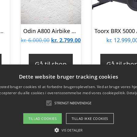
ltBike Pro X Wind Screen
Odin A800 Airbike Motionscykel
Den
Den
kr.
6.000,00
kr.
2.799,00
kr.
12.999,0
oprindelige
aktuelle
pris
pris
Gå til shop
Gå til sho
var:
er:
Dette website bruger tracking cookies
kr. 6.000,00.
kr. 2.799,00.
sted bruger cookies til at forbedre brugeroplevelsen. Ved at bruge vores 
ccepterer du alle cookies i overensstemmelse med vores cookiepolitik.
Detalj
STRENGT NØDVENDIGE
TILLAD COOKIES
TILLAD IKKE COOKIES
VIS DETALJER