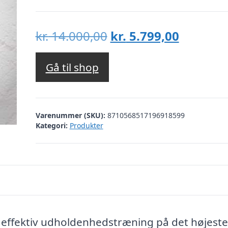
Den
Den
kr.
14.000,00
kr.
5.799,00
oprindelige
aktuelle
pris
pris
Gå til shop
var:
er:
kr. 14.000,00.
kr. 5.799
Varenummer (SKU):
8710568517196918599
Kategori:
Produkter
r effektiv udholdenhedstræning på det højeste